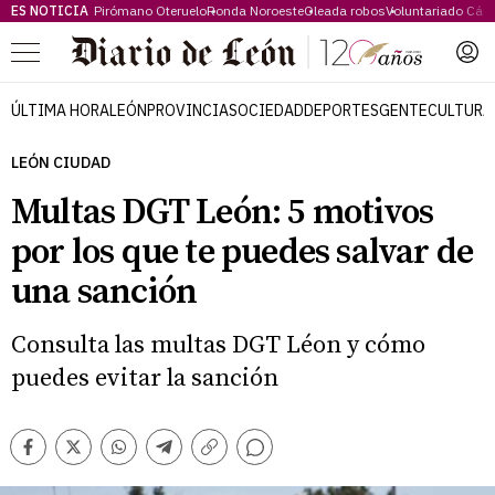
ES NOTICIA
Pirómano Oteruelo
Ronda Noroeste
Oleada robos
Voluntariado Cári
Menú
ÚLTIMA HORA
LEÓN
PROVINCIA
SOCIEDAD
DEPORTES
GENTE
CULTURA
LEÓN CIUDAD
Multas DGT León: 5 motivos
por los que te puedes salvar de
una sanción
Consulta las multas DGT Léon y cómo
puedes evitar la sanción
Comentarios
Facebook
Twitter
Whatsapp
Telegram
Copiar
enlace