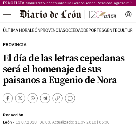
ES NOTICIA
Manuscrito inédito
Paradilla Gordón
Ronda Rosaleda
Ingreso míni
Menú
ÚLTIMA HORA
LEÓN
PROVINCIA
SOCIEDAD
DEPORTES
GENTE
CULTURA
PROVINCIA
El día de las letras cepedanas
será el homenaje de sus
paisanos a Eugenio de Nora
Comentarios
Facebook
Twitter
Whatsapp
Telegram
Copiar
enlace
Redacción
León
11.07.2018 | 06:00
Actualizado:
11.07.2018 | 06:00