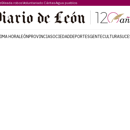
e
Oleada robos
Voluntariado Cáritas
Agua pueblos
TIMA HORA
LEÓN
PROVINCIA
SOCIEDAD
DEPORTES
GENTE
CULTURA
SUCE