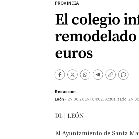
PROVINCIA
El colegio in
remodelado 
euros
Comentarios
Facebook
Twitter
Whatsapp
Telegram
Copiar
enlace
Redacción
León
29.08.2019 | 04:02
Actualizado:
29.08
DL | LEÓN
El Ayuntamiento de Santa Mar