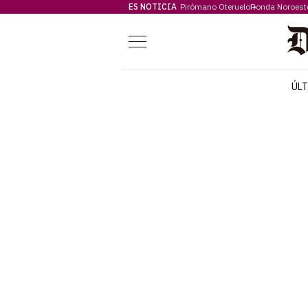
ES NOTICIA
Pirómano Oteruelo
Ronda Noroest
Menú
ÚL