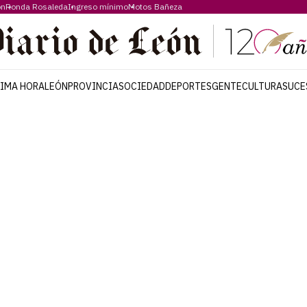
ón
Ronda Rosaleda
Ingreso mínimo
Motos Bañeza
TIMA HORA
LEÓN
PROVINCIA
SOCIEDAD
DEPORTES
GENTE
CULTURA
SUCE