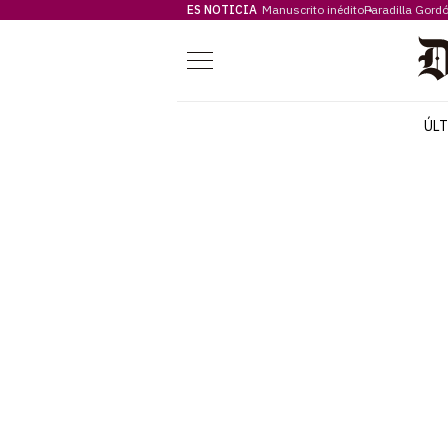
ES NOTICIA
Manuscrito inédito
Paradilla Gord
Menú
ÚL