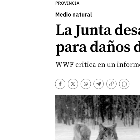
PROVINCIA
Medio natural
La Junta de
para daños d
WWF critica en un informe 
Comentarios
Facebook
Twitter
Whatsapp
Telegram
Copiar
enlace