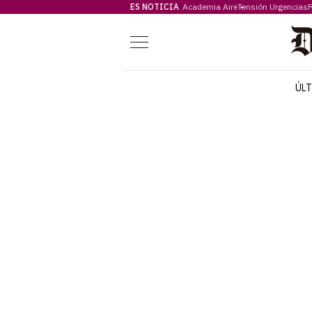
ES NOTICIA
Academia Aire
Tensión Urgencias
F
Menú
ÚL