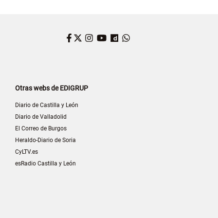
Facebook
Twitter
Instagram
YouTube
Dailymotion
WhatsApp
Otras webs de EDIGRUP
Diario de Castilla y León
Diario de Valladolid
El Correo de Burgos
Heraldo-Diario de Soria
CyLTV.es
esRadio Castilla y León