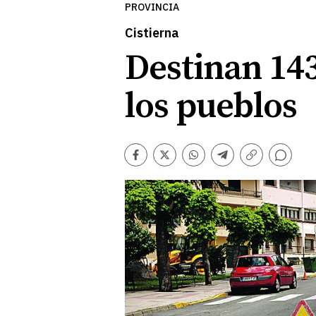
PROVINCIA
Cistierna
Destinan 143
los pueblos
Comentarios
Facebook
Twitter
Whatsapp
Telegram
Copiar
enlace