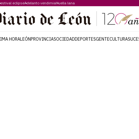
estival eclipse
Adelanto vendimia
Huella lana
TIMA HORA
LEÓN
PROVINCIA
SOCIEDAD
DEPORTES
GENTE
CULTURA
SUCE