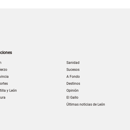
ciones
n
Sanidad
ierzo
Sucesos
vincia
A Fondo
ortes
Destinos
tilla y León
Opinión
tura
El Gallo
Últimas noticias de León