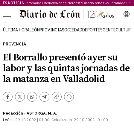
ES NOTICIA
Pirómano Oteruelo
Ronda Noroeste
Oleada robos
Voluntariado Cári
Menú
ÚLTIMA HORA
LEÓN
PROVINCIA
SOCIEDAD
DEPORTES
GENTE
CULTURA
PROVINCIA
El Borrallo presentó ayer su
labor y las quintas jornadas de
la matanza en Valladolid
Comentarios
Facebook
Twitter
Whatsapp
Telegram
Copiar
enlace
Redacción - ASTORGA. M. A.
León
29.10.2002 | 01:00
Actualizado:
29.10.2002 | 01:00