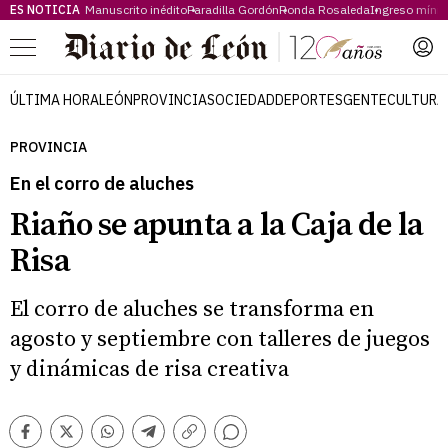
ES NOTICIA
Manuscrito inédito
Paradilla Gordón
Ronda Rosaleda
Ingreso míni
Menú
ÚLTIMA HORA
LEÓN
PROVINCIA
SOCIEDAD
DEPORTES
GENTE
CULTURA
PROVINCIA
En el corro de aluches
Riaño se apunta a la Caja de la
Risa
El corro de aluches se transforma en
agosto y septiembre con talleres de juegos
y dinámicas de risa creativa
Comentarios
Facebook
Twitter
Whatsapp
Telegram
Copiar