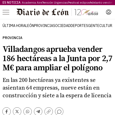
ES NOTICIA
Academia Aire
Tensión Urgencias
Festival eclipse
Adelanto vendimi
Menú
ÚLTIMA HORA
LEÓN
PROVINCIA
SOCIEDAD
DEPORTES
GENTE
CULTURA
PROVINCIA
Villadangos aprueba vender
186 hectáreas a la Junta por 2,7
M€ para ampliar el polígono
En las 200 hectáreas ya existentes se
asientan 64 empresas, nueve están en
construcción y siete a la espera de licencia
Comentarios
Facebook
Twitter
Whatsapp
Telegram
Copiar