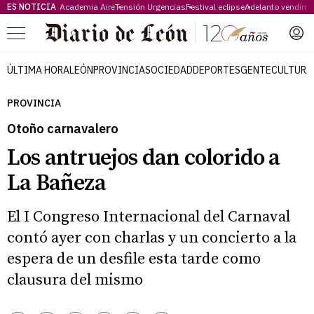
ES NOTICIA
Academia Aire
Tensión Urgencias
Festival eclipse
Adelanto vendimi
Menú
ÚLTIMA HORA
LEÓN
PROVINCIA
SOCIEDAD
DEPORTES
GENTE
CULTURA
PROVINCIA
Otoño carnavalero
Los antruejos dan colorido a
La Bañeza
El I Congreso Internacional del Carnaval
contó ayer con charlas y un concierto a la
espera de un desfile esta tarde como
clausura del mismo