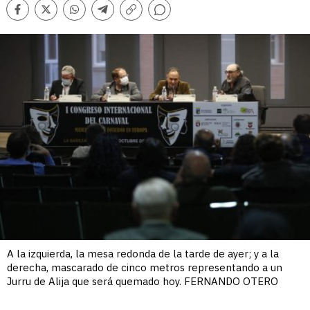
Comentarios
Facebook
Twitter
Whatsapp
Telegram
Copiar
enlace
A la izquierda, la mesa redonda de la tarde de ayer; y a la
derecha, mascarado de cinco metros representando a un
Jurru de Alija que será quemado hoy. FERNANDO OTERO