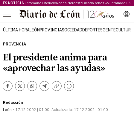
ES NOTICIA
Pirómano Oteruelo
Ronda Noroeste
Oleada robos
Voluntariado Cári
Menú
ÚLTIMA HORA
LEÓN
PROVINCIA
SOCIEDAD
DEPORTES
GENTE
CULTURA
PROVINCIA
El presidente anima para
«aprovechar las ayudas»
Comentarios
Facebook
Twitter
Whatsapp
Telegram
Copiar
enlace
Redacción
León
17.12.2002 | 01:00
Actualizado:
17.12.2002 | 01:00