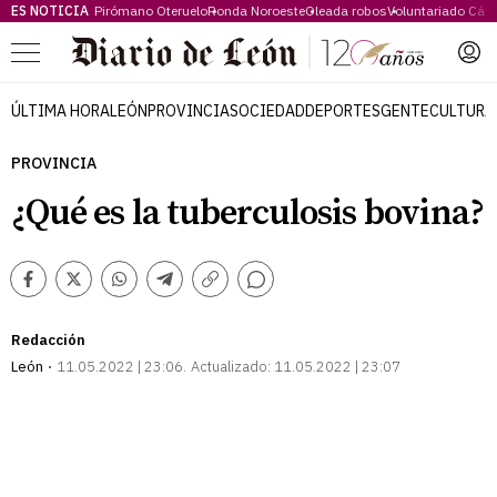
ES NOTICIA
Pirómano Oteruelo
Ronda Noroeste
Oleada robos
Voluntariado Cári
Menú
ÚLTIMA HORA
LEÓN
PROVINCIA
SOCIEDAD
DEPORTES
GENTE
CULTURA
PROVINCIA
¿Qué es la tuberculosis bovina?
Comentarios
Facebook
Twitter
Whatsapp
Telegram
Copiar
enlace
Redacción
León
11.05.2022 | 23:06
Actualizado:
11.05.2022 | 23:07