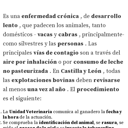
Es una
enfermedad crónica
, de
desarrollo
lento
, que padecen los animales, tanto
domésticos -
vacas
y
cabras
, principalmente-
como silvestres y las
personas
. Las
principales
vías de contagio
son a través del
aire por inhalación
o por
consumo de leche
no pasteurizada
. En
Castilla y León
, todas
las
explotaciones bovinas
deben
revisarse
al menos
una vez al año
. El
procedimiento
es el siguiente:
La
Unidad Veterinaria
comunica al ganadero la
fecha y
la hora
de la actuación.
Se comprueba la
identificación del animal
, se
rasura
, se
mide el
grosor de la piel
y se
inyecta la tuberculina
.