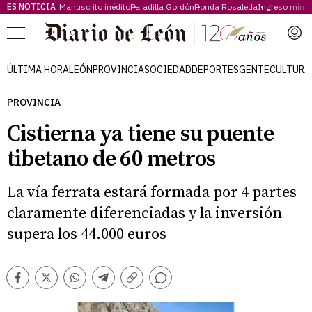
ES NOTICIA
Manuscrito inédito
Paradilla Gordón
Ronda Rosaleda
Ingreso míni
Menú
ÚLTIMA HORA
LEÓN
PROVINCIA
SOCIEDAD
DEPORTES
GENTE
CULTURA
PROVINCIA
Cistierna ya tiene su puente
tibetano de 60 metros
La vía ferrata estará formada por 4 partes
claramente diferenciadas y la inversión
supera los 44.000 euros
Comentarios
Facebook
Twitter
Whatsapp
Telegram
Copiar
enlace