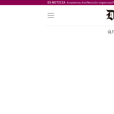
ES NOTICIA
Academia Aire
Tensión Urgencias
F
Menú
ÚL