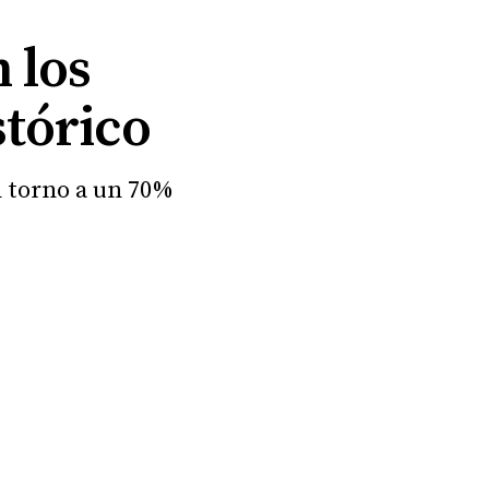
 los
stórico
n torno a un 70%