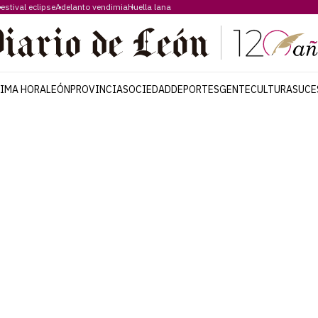
estival eclipse
Adelanto vendimia
Huella lana
TIMA HORA
LEÓN
PROVINCIA
SOCIEDAD
DEPORTES
GENTE
CULTURA
SUCE