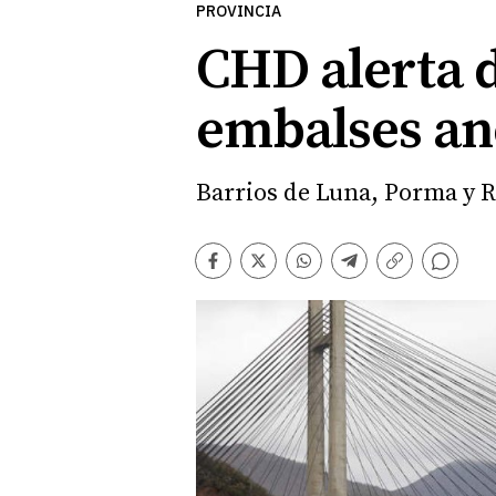
PROVINCIA
CHD alerta d
embalses ano
Barrios de Luna, Porma y R
Comentarios
Facebook
Twitter
Whatsapp
Telegram
Copiar
enlace