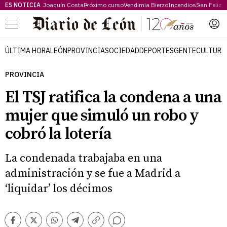
ES NOTICIA
Joaquín Costa
Próximo curso
Vendimia Bierzo
Incendios
San Feliz
Menú
ÚLTIMA HORA
LEÓN
PROVINCIA
SOCIEDAD
DEPORTES
GENTE
CULTURA
PROVINCIA
El TSJ ratifica la condena a una
mujer que simuló un robo y
cobró la lotería
La condenada trabajaba en una
administración y se fue a Madrid a
‘liquidar’ los décimos
Comentarios
Facebook
Twitter
Whatsapp
Telegram
Copiar