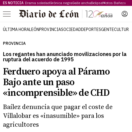
ES NOTICIA
Drama soledad
Crónica negra
Calle ancha
Eclipse
Motos Bañeza
Menú
ÚLTIMA HORA
LEÓN
PROVINCIA
SOCIEDAD
DEPORTES
GENTE
CULTURA
PROVINCIA
Los regantes han anunciado movilizaciones por la
ruptura del acuerdo de 1995
Ferduero apoya al Páramo
Bajo ante un paso
«incomprensible» de CHD
Baílez denuncia que pagar el coste de
Villalobar es «inasumible» para los
agricultores