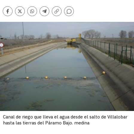
Comentarios
Facebook
Twitter
Whatsapp
Telegram
Copiar
enlace
Canal de riego que lleva el agua desde el salto de Villalobar
hasta las tierras del Páramo Bajo. medina