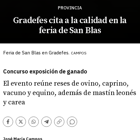
PROVINCIA
Gradefes cita a la calidad en la
feria de San Blas
Feria de San Blas en Gradefes.
CAMPOS
Concurso exposición de ganado
El evento reúne reses de ovino, caprino,
vacuno y equino, además de mastín leonés
y carea
Comentarios
Facebook
Twitter
Whatsapp
Telegram
Copiar
enlace
José María Campos