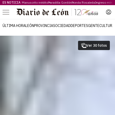
ES NOTICIA
Manuscrito inédito
Paradilla Gordón
Ronda Rosaleda
Ingreso míni
Menú
ÚLTIMA HORA
LEÓN
PROVINCIA
SOCIEDAD
DEPORTES
GENTE
CULTURA
Ver 30 fotos