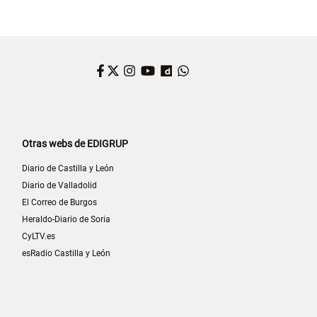
Facebook
Twitter
Instagram
YouTube
Dailymotion
WhatsApp
Otras webs de EDIGRUP
Diario de Castilla y León
Diario de Valladolid
El Correo de Burgos
Heraldo-Diario de Soria
CyLTV.es
esRadio Castilla y León