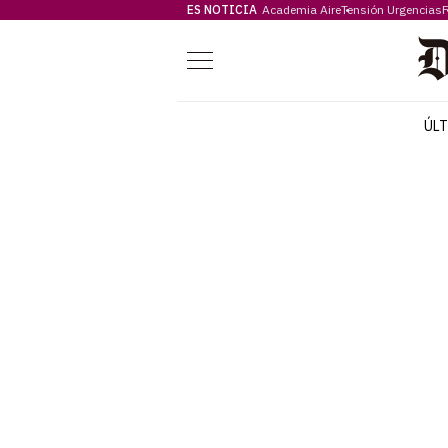
ES NOTICIA
Academia Aire
Tensión Urgencias
F
Menú
ÚL