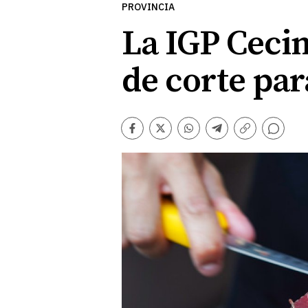
PROVINCIA
La IGP Cecin
de corte pa
Comentarios
Facebook
Twitter
Whatsapp
Telegram
Copiar
enlace