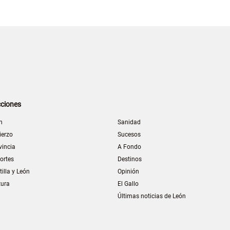
ciones
n
Sanidad
ierzo
Sucesos
vincia
A Fondo
ortes
Destinos
tilla y León
Opinión
tura
El Gallo
Últimas noticias de León