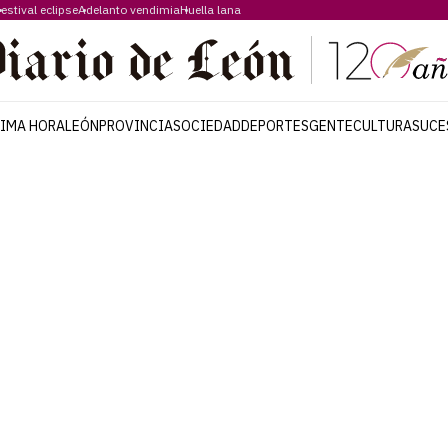
estival eclipse
Adelanto vendimia
Huella lana
TIMA HORA
LEÓN
PROVINCIA
SOCIEDAD
DEPORTES
GENTE
CULTURA
SUCE