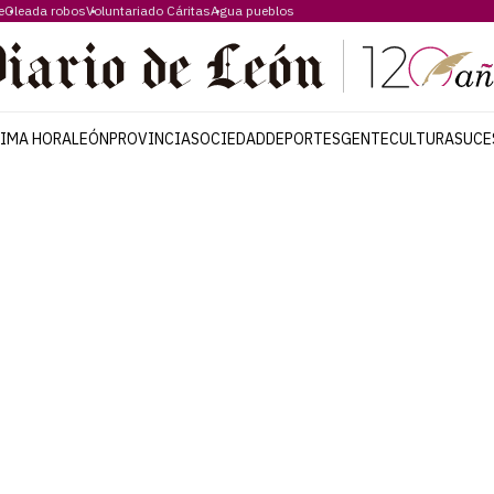
e
Oleada robos
Voluntariado Cáritas
Agua pueblos
TIMA HORA
LEÓN
PROVINCIA
SOCIEDAD
DEPORTES
GENTE
CULTURA
SUCE