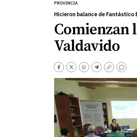
PROVINCIA
Hicieron balance de Fantástico
Comienzan l
Valdavido
Comentarios
Facebook
Twitter
Whatsapp
Telegram
Copiar
enlace