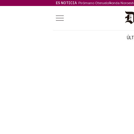
ES NOTICIA
Pirómano Oteruelo
Ronda Noroest
Menú
ÚL