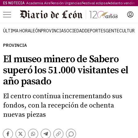
ES NOTICIA
Academia Aire
Tensión Urgencias
Festival eclipse
Adelanto vendimi
Menú
ÚLTIMA HORA
LEÓN
PROVINCIA
SOCIEDAD
DEPORTES
GENTE
CULTURA
PROVINCIA
El museo minero de Sabero
superó los 51.000 visitantes el
año pasado
El centro continua incrementando sus
fondos, con la recepción de ochenta
nuevas piezas
Comentarios
Facebook
Twitter
Whatsapp
Telegram
Copiar