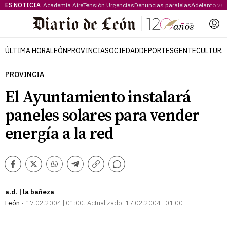
ES NOTICIA
Academia Aire
Tensión Urgencias
Denuncias paralelas
Adelanto ve
Menú
ÚLTIMA HORA
LEÓN
PROVINCIA
SOCIEDAD
DEPORTES
GENTE
CULTURA
PROVINCIA
El Ayuntamiento instalará
paneles solares para vender
energía a la red
Comentarios
Facebook
Twitter
Whatsapp
Telegram
Copiar
enlace
a.d. | la bañeza
León
17.02.2004 | 01:00
Actualizado:
17.02.2004 | 01:00