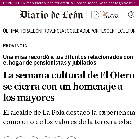
ES NOTICIA
Manuscrito inédito
Paradilla Gordón
Ronda Rosaleda
Ingreso míni
Menú
ÚLTIMA HORA
LEÓN
PROVINCIA
SOCIEDAD
DEPORTES
GENTE
CULTURA
PROVINCIA
Una misa recordó a los difuntos relacionados con
el hogar de pensionistas y jubilados
La semana cultural de El Otero
se cierra con un homenaje a
los mayores
El alcalde de La Pola destacó la experiencia
como uno de los valores de la tercera edad