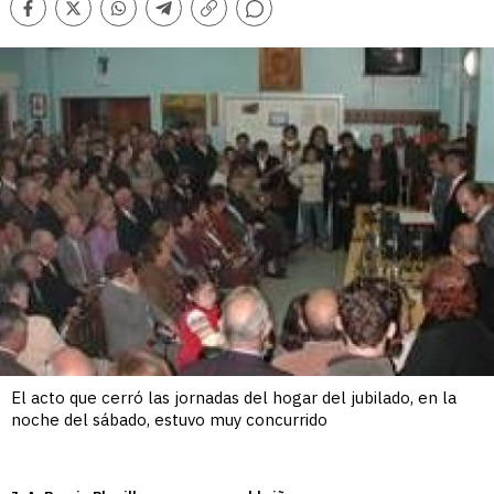
Comentarios
Facebook
Twitter
Whatsapp
Telegram
Copiar
enlace
El acto que cerró las jornadas del hogar del jubilado, en la
noche del sábado, estuvo muy concurrido