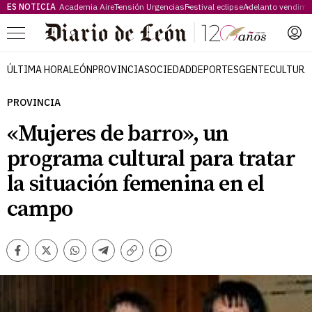
ES NOTICIA
Academia Aire
Tensión Urgencias
Festival eclipse
Adelanto vendimi
Menú
ÚLTIMA HORA
LEÓN
PROVINCIA
SOCIEDAD
DEPORTES
GENTE
CULTURA
PROVINCIA
«Mujeres de barro», un
programa cultural para tratar
la situación femenina en el
campo
Comentarios
Facebook
Twitter
Whatsapp
Telegram
Copiar
enlace