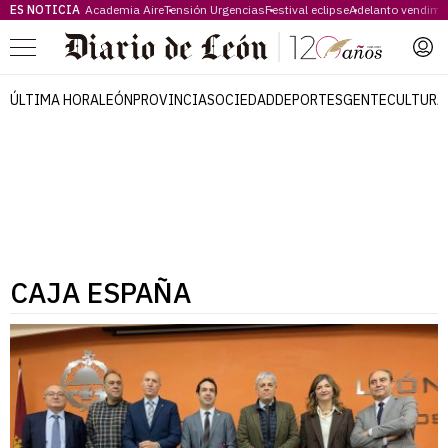
ES NOTICIA
Academia Aire
Tensión Urgencias
Festival eclipse
Adelanto vendimi
Menú
ÚLTIMA HORA
LEÓN
PROVINCIA
SOCIEDAD
DEPORTES
GENTE
CULTURA
CAJA ESPAÑA