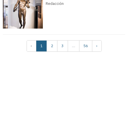
Redacción
‹
1
2
3
…
56
›