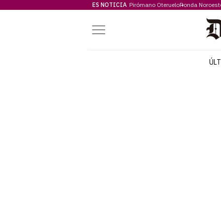
ES NOTICIA
Pirómano Oteruelo
Ronda Noroest
Menú
ÚL