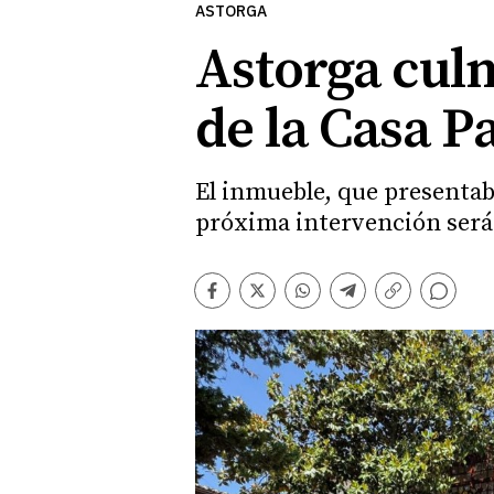
ASTORGA
Astorga culm
de la Casa P
El inmueble, que presentab
próxima intervención será 
Comentarios
Facebook
Twitter
Whatsapp
Telegram
Copiar
enlace