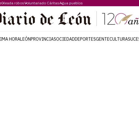
e
Oleada robos
Voluntariado Cáritas
Agua pueblos
TIMA HORA
LEÓN
PROVINCIA
SOCIEDAD
DEPORTES
GENTE
CULTURA
SUCE