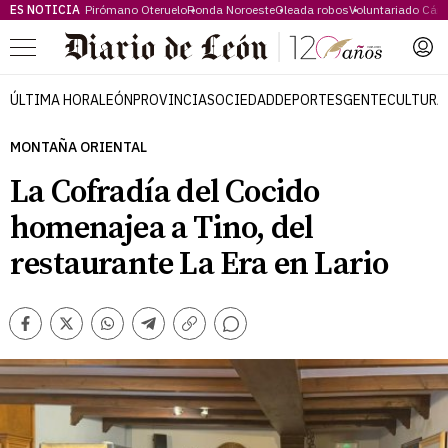
ES NOTICIA
Pirómano Oteruelo
Ronda Noroeste
Oleada robos
Voluntariado Cári
Menú
ÚLTIMA HORA
LEÓN
PROVINCIA
SOCIEDAD
DEPORTES
GENTE
CULTURA
MONTAÑA ORIENTAL
La Cofradía del Cocido
homenajea a Tino, del
restaurante La Era en Lario
Comentarios
Facebook
Twitter
Whatsapp
Telegram
Copiar
enlace