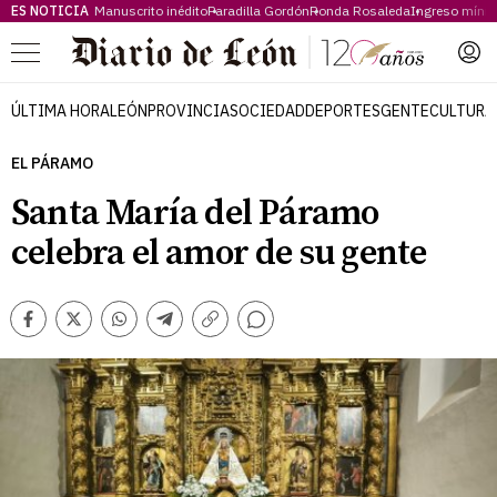
ES NOTICIA
Manuscrito inédito
Paradilla Gordón
Ronda Rosaleda
Ingreso míni
Menú
ÚLTIMA HORA
LEÓN
PROVINCIA
SOCIEDAD
DEPORTES
GENTE
CULTURA
EL PÁRAMO
Santa María del Páramo
celebra el amor de su gente
Comentarios
Facebook
Twitter
Whatsapp
Telegram
Copiar
enlace