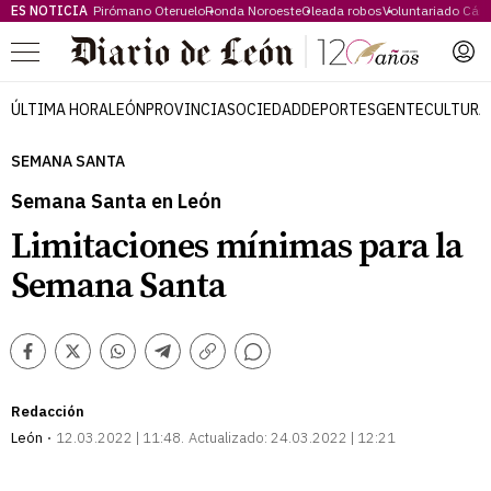
ES NOTICIA
Pirómano Oteruelo
Ronda Noroeste
Oleada robos
Voluntariado Cári
Menú
ÚLTIMA HORA
LEÓN
PROVINCIA
SOCIEDAD
DEPORTES
GENTE
CULTURA
SEMANA SANTA
Semana Santa en León
Limitaciones mínimas para la
Semana Santa
Comentarios
Facebook
Twitter
Whatsapp
Telegram
Copiar
enlace
Redacción
León
12.03.2022 | 11:48
Actualizado:
24.03.2022 | 12:21