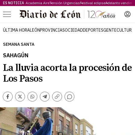
ES NOTICIA
Academia Aire
Tensión Urgencias
Festival eclipse
Adelanto vendimi
Menú
ÚLTIMA HORA
LEÓN
PROVINCIA
SOCIEDAD
DEPORTES
GENTE
CULTURA
SEMANA SANTA
SAHAGÚN
La lluvia acorta la procesión de
Los Pasos
Comentarios
Facebook
Twitter
Whatsapp
Telegram
Copiar
enlace