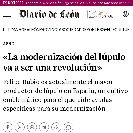
ES NOTICIA
Academia Aire
Tensión Urgencias
Festival eclipse
Adelanto vendimi
Menú
ÚLTIMA HORA
LEÓN
PROVINCIA
SOCIEDAD
DEPORTES
GENTE
CULTURA
AGRO
«La modernización del lúpulo
va a ser una revolución»
Felipe Rubio es actualmente el mayor
productor de lúpulo en España, un cultivo
emblemático para el que pide ayudas
específicas para su modernización
Comentarios
Facebook
Twitter
Whatsapp
Telegram
Copiar