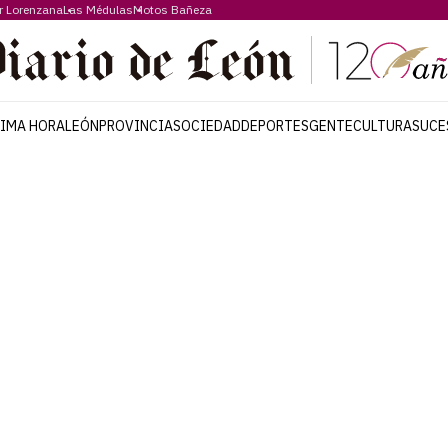
r Lorenzana
Las Médulas
Motos Bañeza
TIMA HORA
LEÓN
PROVINCIA
SOCIEDAD
DEPORTES
GENTE
CULTURA
SUCE