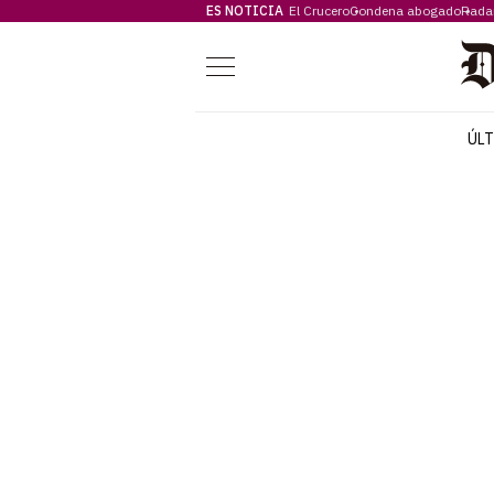
ES NOTICIA
El Crucero
Condena abogado
Rada
Menú
ÚL