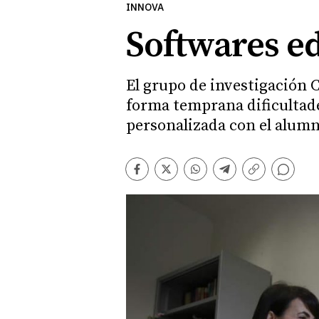
INNOVA
Softwares e
El grupo de investigación 
forma temprana dificultade
personalizada con el alum
Comentarios
Facebook
Twitter
Whatsapp
Telegram
Copiar
enlace