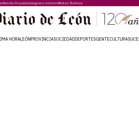
ón
Ronda Rosaleda
Ingreso mínimo
Motos Bañeza
TIMA HORA
LEÓN
PROVINCIA
SOCIEDAD
DEPORTES
GENTE
CULTURA
SUCE