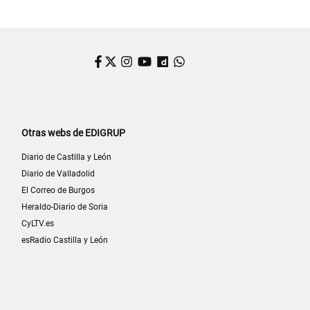
Facebook
Twitter
Instagram
YouTube
Dailymotion
WhatsApp
Otras webs de EDIGRUP
Diario de Castilla y León
Diario de Valladolid
El Correo de Burgos
Heraldo-Diario de Soria
CyLTV.es
esRadio Castilla y León