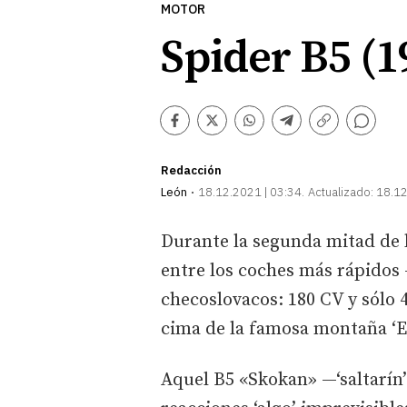
MOTOR
Spider B5 (1
Comentarios
Facebook
Twitter
Whatsapp
Telegram
Copiar
enlace
Redacción
León
18.12.2021 | 03:34
Actualizado:
18.12
Durante la segunda mitad de 
entre los coches más rápidos 
checoslovacos: 180 CV y sólo 
cima de la famosa montaña ‘E
Aquel B5 «Skokan» —‘saltarín