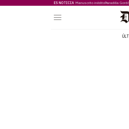
ES NOTICIA
Manuscrito inédito
Paradilla Gord
Menú
ÚL