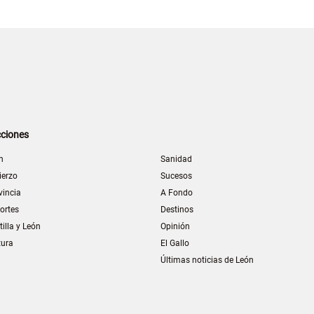
ciones
n
Sanidad
ierzo
Sucesos
vincia
A Fondo
ortes
Destinos
tilla y León
Opinión
tura
El Gallo
Últimas noticias de León