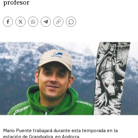
profesor
Comentarios
Facebook
Twitter
Whatsapp
Telegram
Copiar
enlace
Mario Puente trabajará durante esta temporada en la
estación de Grandvalira, en Andorra.