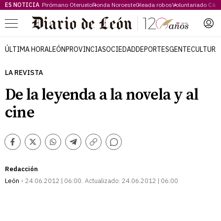
ES NOTICIA
Pirómano Oteruelo
Ronda Noroeste
Oleada robos
Voluntariado Cári
Menú
ÚLTIMA HORA
LEÓN
PROVINCIA
SOCIEDAD
DEPORTES
GENTE
CULTURA
LA REVISTA
De la leyenda a la novela y al
cine
Comentarios
Facebook
Twitter
Whatsapp
Telegram
Copiar
enlace
Redacción
León
24.06.2012 | 06:00
Actualizado:
24.06.2012 | 06:00