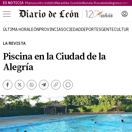
ES NOTICIA
Manuscrito inédito
Paradilla Gordón
Ronda Rosaleda
Ingreso míni
Menú
ÚLTIMA HORA
LEÓN
PROVINCIA
SOCIEDAD
DEPORTES
GENTE
CULTURA
LA REVISTA
Piscina en la Ciudad de la
Alegría
Comentarios
Facebook
Twitter
Whatsapp
Telegram
Copiar
enlace