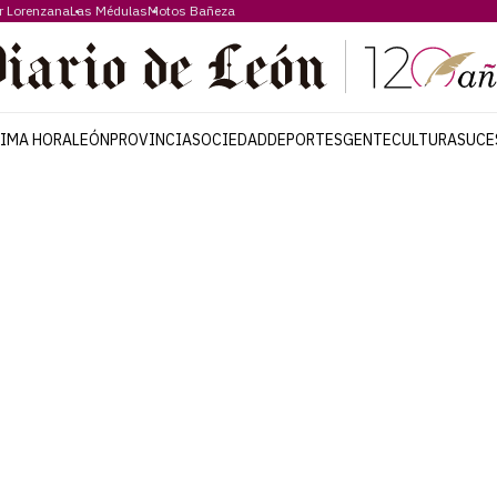
r Lorenzana
Las Médulas
Motos Bañeza
TIMA HORA
LEÓN
PROVINCIA
SOCIEDAD
DEPORTES
GENTE
CULTURA
SUCE