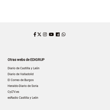
Facebook
Twitter
Instagram
YouTube
Dailymotion
WhatsApp
Otras webs de EDIGRUP
Diario de Castilla y León
Diario de Valladolid
El Correo de Burgos
Heraldo-Diario de Soria
CyLTV.es
esRadio Castilla y León