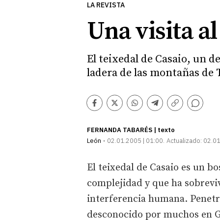
LA REVISTA
Una visita a
El teixedal de Casaio, un 
ladera de las montañas de 
Comentarios
Facebook
Twitter
Whatsapp
Telegram
Copiar
enlace
FERNANDA TABARÉS | texto
León
02.01.2005 | 01:00
Actualizado:
02.01
El teixedal de Casaio es un b
complejidad y que ha sobreviv
interferencia humana. Penetr
desconocido por muchos en Ga