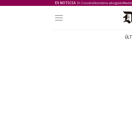
ES NOTICIA
El Crucero
Condena abogado
Rada
Menú
ÚL