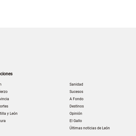
ciones
n
Sanidad
ierzo
Sucesos
vincia
A Fondo
ortes
Destinos
tilla y León
Opinión
tura
El Gallo
Últimas noticias de León