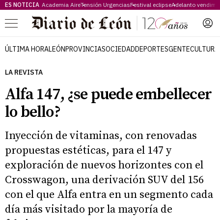
ES NOTICIA
Academia Aire
Tensión Urgencias
Festival eclipse
Adelanto vendimi
Menú
ÚLTIMA HORA
LEÓN
PROVINCIA
SOCIEDAD
DEPORTES
GENTE
CULTURA
LA REVISTA
Alfa 147, ¿se puede embellecer
lo bello?
Inyección de vitaminas, con renovadas
propuestas estéticas, para el 147 y
exploración de nuevos horizontes con el
Crosswagon, una derivación SUV del 156
con el que Alfa entra en un segmento cada
día más visitado por la mayoría de