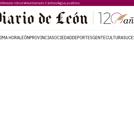
e
Oleada robos
Voluntariado Cáritas
Agua pueblos
TIMA HORA
LEÓN
PROVINCIA
SOCIEDAD
DEPORTES
GENTE
CULTURA
SUCE