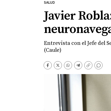
SALUD
Javier Robl
neuronavega
Entrevista con el Jefe del 
(Caule)
Comentarios
Facebook
Twitter
Whatsapp
Telegram
Copiar
enlace