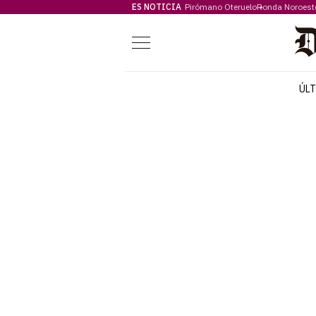
ES NOTICIA
Pirómano Oteruelo
Ronda Noroest
Menú
ÚL