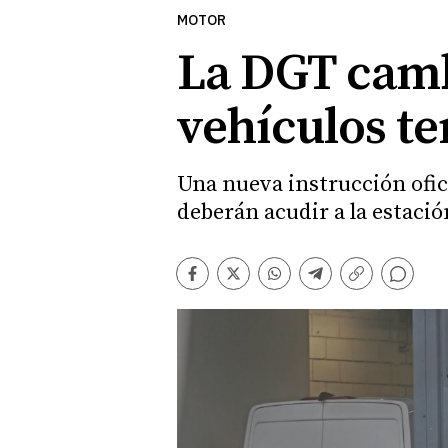
MOTOR
La DGT cambi
vehículos t
Una nueva instrucción ofic
deberán acudir a la estació
Comentarios
Facebook
Twitter
Whatsapp
Telegram
Copiar
enlace