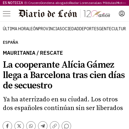
ES NOTICIA
El Crucero
Condena abogado
Radar Lorenzana
Las Médulas
Motos 
Menú
ÚLTIMA HORA
LEÓN
PROVINCIA
SOCIEDAD
DEPORTES
GENTE
CULTURA
ESPAÑA
MAURITANIA / RESCATE
La cooperante Alícia Gámez
llega a Barcelona tras cien días
de secuestro
Ya ha aterrizado en su ciudad. Los otros
dos españoles continúan sin ser liberados
Comentarios
Facebook
Twitter
Whatsapp
Telegram
Copiar