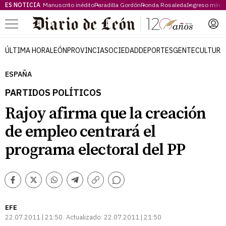
ES NOTICIA
Manuscrito inédito
Paradilla Gordón
Ronda Rosaleda
Ingreso míni
Menú
ÚLTIMA HORA
LEÓN
PROVINCIA
SOCIEDAD
DEPORTES
GENTE
CULTURA
ESPAÑA
PARTIDOS POLÍTICOS
Rajoy afirma que la creación
de empleo centrará el
programa electoral del PP
Comentarios
Facebook
Twitter
Whatsapp
Telegram
Copiar
enlace
EFE
22.07.2011 | 21:50
Actualizado:
22.07.2011 | 21:50