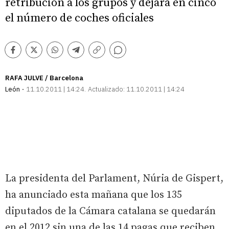
retribución a los grupos y dejará en cinco
el número de coches oficiales
Comentarios
Facebook
Twitter
Whatsapp
Telegram
Copiar
enlace
RAFA JULVE / Barcelona
León
11.10.2011 | 14:24
Actualizado:
11.10.2011 | 14:24
La presidenta del Parlament, Núria de Gispert,
ha anunciado esta mañana que los 135
diputados de la Cámara catalana se quedarán
en el 2012 sin una de las 14 pagas que reciben