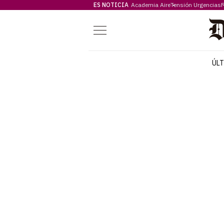
ES NOTICIA
Academia Aire
Tensión Urgencias
F
Menú
ÚL