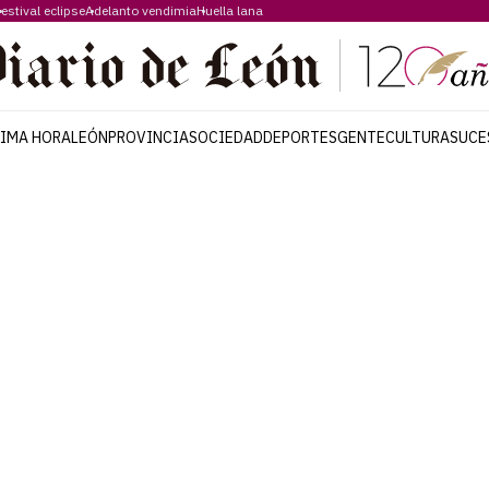
estival eclipse
Adelanto vendimia
Huella lana
TIMA HORA
LEÓN
PROVINCIA
SOCIEDAD
DEPORTES
GENTE
CULTURA
SUCE