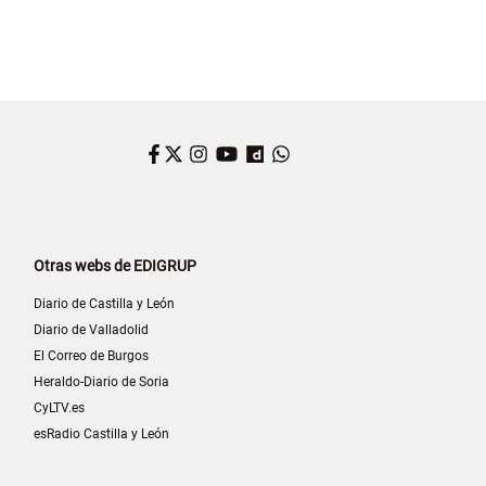
Facebook
Twitter
Instagram
YouTube
Dailymotion
WhatsApp
Otras webs de EDIGRUP
Diario de Castilla y León
Diario de Valladolid
El Correo de Burgos
Heraldo-Diario de Soria
CyLTV.es
esRadio Castilla y León