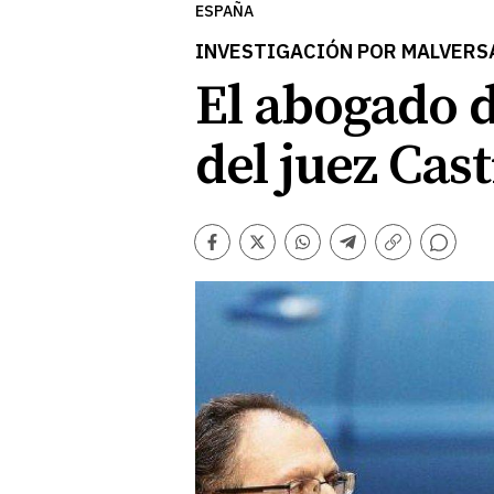
ESPAÑA
INVESTIGACIÓN POR MALVERS
El abogado 
del juez Cas
Comentarios
Facebook
Twitter
Whatsapp
Telegram
Copiar
enlace