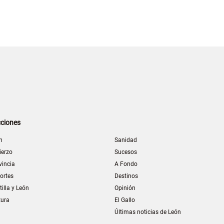
ciones
n
Sanidad
ierzo
Sucesos
vincia
A Fondo
ortes
Destinos
tilla y León
Opinión
tura
El Gallo
Últimas noticias de León