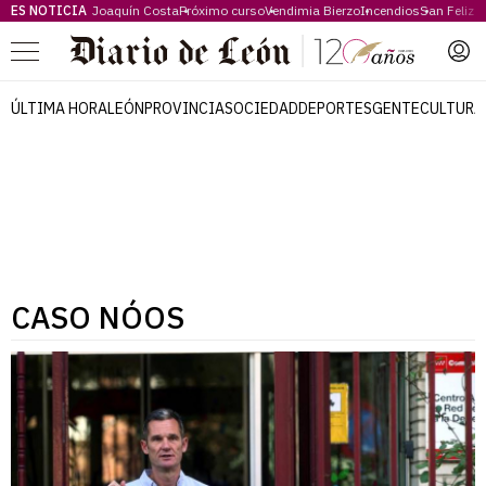
ES NOTICIA
Joaquín Costa
Próximo curso
Vendimia Bierzo
Incendios
San Feliz
Menú
ÚLTIMA HORA
LEÓN
PROVINCIA
SOCIEDAD
DEPORTES
GENTE
CULTURA
CASO NÓOS