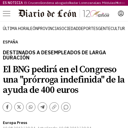
ES NOTICIA
El Crucero
Condena abogado
Radar Lorenzana
Las Médulas
Motos 
Menú
ÚLTIMA HORA
LEÓN
PROVINCIA
SOCIEDAD
DEPORTES
GENTE
CULTURA
ESPAÑA
DESTINADOS A DESEMPLEADOS DE LARGA
DURACIÓN
El BNG pedirá en el Congreso
una "prórroga indefinida" de la
ayuda de 400 euros
Comentarios
Facebook
Twitter
Whatsapp
Telegram
Copiar
enlace
Europa Press