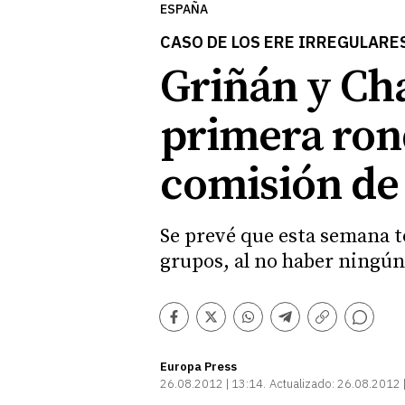
ESPAÑA
CASO DE LOS ERE IRREGULARE
Griñán y Cha
primera ron
comisión de
Se prevé que esta semana t
grupos, al no haber ningú
Comentarios
Facebook
Twitter
Whatsapp
Telegram
Copiar
enlace
Europa Press
26.08.2012 | 13:14
Actualizado:
26.08.2012 