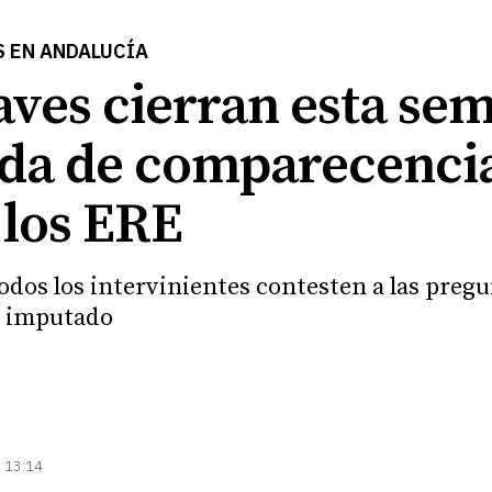
S EN ANDALUCÍA
ves cierran esta sem
da de comparecencia
 los ERE
odos los intervinientes contesten a las preg
n imputado
| 13:14