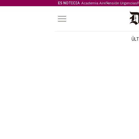
ES NOTICIA
Academia Aire
Tensión Urgencias
F
Menú
ÚL