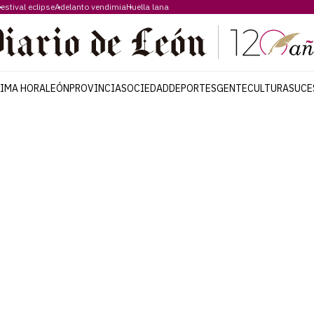
estival eclipse
Adelanto vendimia
Huella lana
TIMA HORA
LEÓN
PROVINCIA
SOCIEDAD
DEPORTES
GENTE
CULTURA
SUCE