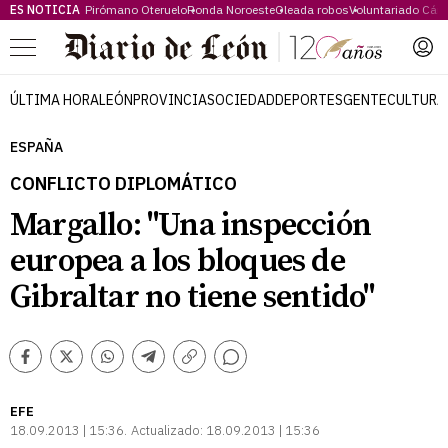
ES NOTICIA
Pirómano Oteruelo
Ronda Noroeste
Oleada robos
Voluntariado Cári
Menú
ÚLTIMA HORA
LEÓN
PROVINCIA
SOCIEDAD
DEPORTES
GENTE
CULTURA
ESPAÑA
CONFLICTO DIPLOMÁTICO
Margallo: "Una inspección
europea a los bloques de
Gibraltar no tiene sentido"
Comentarios
Facebook
Twitter
Whatsapp
Telegram
Copiar
enlace
EFE
18.09.2013 | 15:36
Actualizado:
18.09.2013 | 15:36