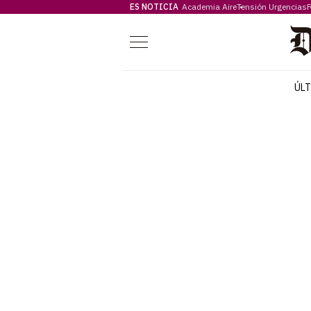
ES NOTICIA
Academia Aire
Tensión Urgencias
F
Menú
ÚL