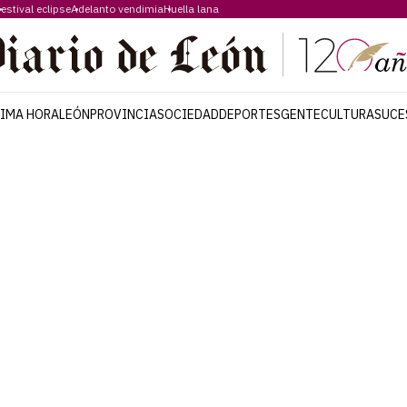
estival eclipse
Adelanto vendimia
Huella lana
TIMA HORA
LEÓN
PROVINCIA
SOCIEDAD
DEPORTES
GENTE
CULTURA
SUCE