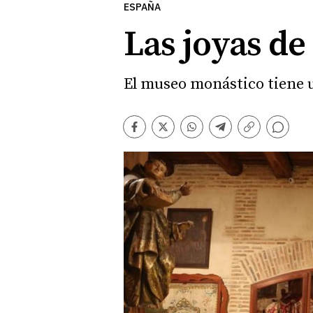
ESPAÑA
Las joyas d
El museo monástico tiene un
Comentarios
Facebook
Twitter
Whatsapp
Telegram
Copiar
enlace