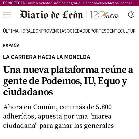
ES NOTICIA
Drama soledad
Crónica negra
Calle ancha
Eclipse
Motos Bañeza
Menú
ÚLTIMA HORA
LEÓN
PROVINCIA
SOCIEDAD
DEPORTES
GENTE
CULTURA
ESPAÑA
LA CARRERA HACIA LA MONCLOA
Una nueva plataforma reúne a
gente de Podemos, IU, Equo y
ciudadanos
Ahora en Común, con más de 5.800
adheridos, apuesta por una "marea
ciudadana" para ganar las generales