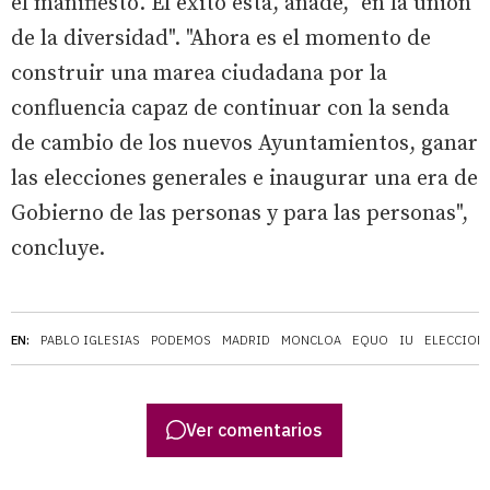
el manifiesto. El éxito está, añade, "en la unión
de la diversidad". "Ahora es el momento de
construir una marea ciudadana por la
confluencia capaz de continuar con la senda
de cambio de los nuevos Ayuntamientos, ganar
las elecciones generales e inaugurar una era de
Gobierno de las personas y para las personas",
concluye.
EN:
PABLO IGLESIAS
PODEMOS
MADRID
MONCLOA
EQUO
IU
ELECCION
Ver comentarios