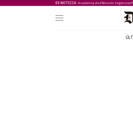
ES NOTICIA
Academia Aire
Tensión Urgencias
F
Menú
ÚL