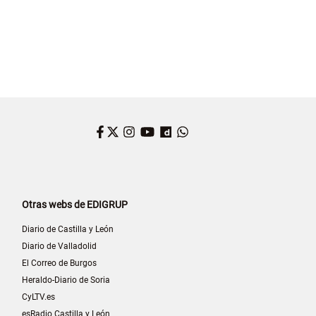
Facebook
Twitter
Instagram
YouTube
Dailymotion
WhatsApp
Otras webs de EDIGRUP
Diario de Castilla y León
Diario de Valladolid
El Correo de Burgos
Heraldo-Diario de Soria
CyLTV.es
esRadio Castilla y León