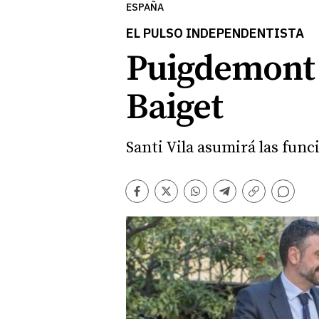
ESPAÑA
EL PULSO INDEPENDENTISTA
Puigdemont d
Baiget
Santi Vila asumirá las fu
Comentarios
Facebook
Twitter
Whatsapp
Telegram
Copiar
enlace