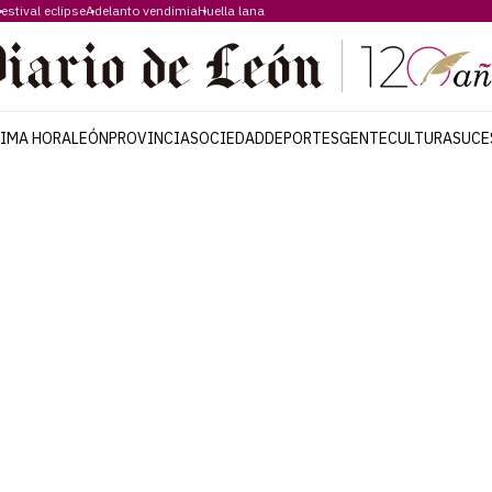
estival eclipse
Adelanto vendimia
Huella lana
TIMA HORA
LEÓN
PROVINCIA
SOCIEDAD
DEPORTES
GENTE
CULTURA
SUCE