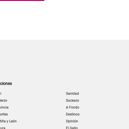
ciones
n
Sanidad
ierzo
Sucesos
vincia
A Fondo
ortes
Destinos
tilla y León
Opinión
tura
El Gallo