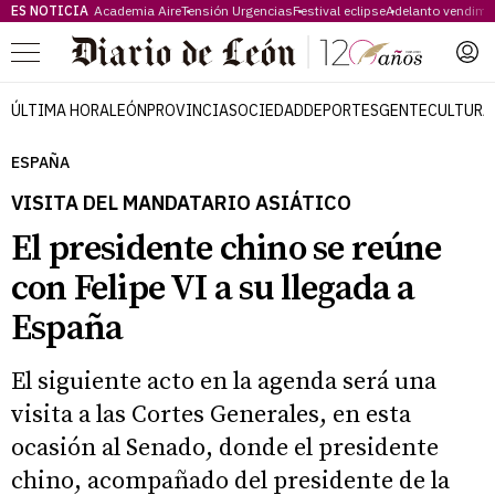
ES NOTICIA
Academia Aire
Tensión Urgencias
Festival eclipse
Adelanto vendimi
Menú
ÚLTIMA HORA
LEÓN
PROVINCIA
SOCIEDAD
DEPORTES
GENTE
CULTURA
ESPAÑA
VISITA DEL MANDATARIO ASIÁTICO
El presidente chino se reúne
con Felipe VI a su llegada a
España
El siguiente acto en la agenda será una
visita a las Cortes Generales, en esta
ocasión al Senado, donde el presidente
chino, acompañado del presidente de la